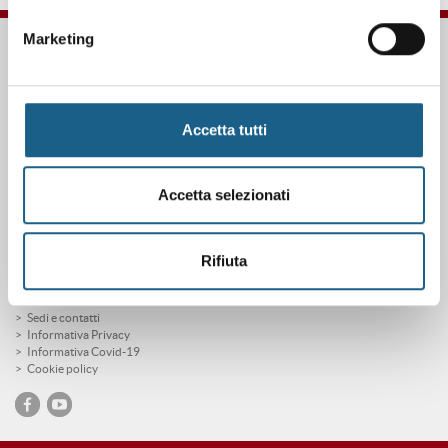
Marketing
FORM.ART SOC. CONS. A R.L. è un sistema formativo certificato secondo le
norme UNI EN ISO 9001:2015 (Certificato 9175FRMR) e ente accreditato
presso la Regione Emilia Romagna per la Formazione Professionale
FORMart via Ronco, 3 40013 Castel Maggiore Bologna p.iva 04260000379
Accetta tutti
Capitale Sociale 273.360,00 € interamente versato
tel. 051 7094811
fax 051 705767
info@formart.it
Accetta selezionati
Estetica
Rifiuta
Chi siamo
Acconciatura
News
Sedi e contatti
Informativa Privacy
Informativa Covid-19
Cookie policy