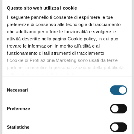
Questo sito web utilizza i cookie
P. IVA
Il seguente pannello ti consente di esprimere le tue
preferenze di consenso alle tecnologie di tracciamento
che adottiamo per offrire le funzionalità e svolgere le
PASSWORD
(minimo 8 caratteri)
attività descritte nella pagina Cookie policy, in cui puoi
trovare le informazioni in merito all'utilità e al
funzionamento di tali strumenti di tracciamento.
I cookie di Profilazione/Marketing sono usati da terze
parti per consentire la personalizzazione della pubblicità
online in base ai siti da te visitati.
OPPURE PROSEGUI L'ISCRIZIONE AL
Puoi comunque rivedere e modificare le tue scelte in
Selezione
CORSO COME OSPITE
qualsiasi momento. Consulta anche la nostra Privacy
Necessari
del
Puoi proseguire l'iscrizione al corso senza fare login.
Policy.
consenso
Scegli qui sotto se iscriverti al corso come azienda o
come privato.
Preferenze
Statistiche