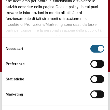
che adottiamo per offrire le funzionalità e svolgere le
attività descritte nella pagina Cookie policy, in cui puoi
BOLOGNA
CESENA
FERRARA
MODENA
PARMA
PIACE
trovare le informazioni in merito all'utilità e al
funzionamento di tali strumenti di tracciamento.
QUALIFICA DI ACCONCIATORE
I cookie di Profilazione/Marketing sono usati da terze
Vai alla scheda del corso
parti per consentire la personalizzazione della pubblicità
dal 28/09/2026
al 30/06/2028
Durata 1800 ore
online in base ai siti da te visitati.
€ 6900.00
ISCRIVITI
Puoi comunque rivedere e modificare le tue scelte in
+ IVA
Selezione
qualsiasi momento. Consulta anche la nostra Privacy
Necessari
del
Policy.
consenso
Preferenze
non hai trovato ciò che ti interessa? sei interessato
Statistiche
ad altre date o sedi?
Lascia i tuoi dati e ti contatteremo per segnalarti le nuove
Marketing
edizioni dei corsi.
AZIENDA
PRIVATO