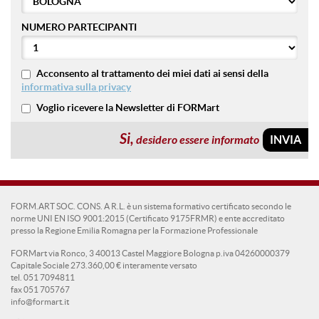
NUMERO PARTECIPANTI
Acconsento al trattamento dei miei dati ai sensi della
informativa sulla privacy
Voglio ricevere la Newsletter di FORMart
Si,
desidero essere informato
FORM.ART SOC. CONS. A R.L. è un sistema formativo certificato secondo le
norme UNI EN ISO 9001:2015 (Certificato 9175FRMR) e ente accreditato
presso la Regione Emilia Romagna per la Formazione Professionale
FORMart via Ronco, 3 40013 Castel Maggiore Bologna p.iva 04260000379
Capitale Sociale 273.360,00 € interamente versato
tel. 051 7094811
fax 051 705767
info@formart.it