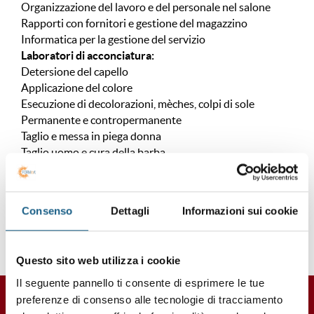
Organizzazione del lavoro e del personale nel salone
Rapporti con fornitori e gestione del magazzino
Informatica per la gestione del servizio
Laboratori di acconciatura:
Detersione del capello
Applicazione del colore
Esecuzione di decolorazioni, mèches, colpi di sole
Permanente e contropermanente
Taglio e messa in piega donna
Taglio uomo e cura della barba
Permanente e contropermanente
Acconciatura da sposa e con applicazioni
Acconciature avanzate
Consenso
Dettagli
Informazioni sui cookie
Questo sito web utilizza i cookie
Il seguente pannello ti consente di esprimere le tue
Corsi in partenza
preferenze di consenso alle tecnologie di tracciamento