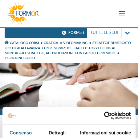
Toggle
navigat
TUTTE LE SEDI
FORMart
CATALOGO CORSI
GRAFICA
VIDEOMAKING
STRATEGIE DI MERCATO
ECO DIGITALI AVANZATO PER I SERVIZI ICT - DALLO STORYTELLING AL
MONTAGGIO:STRATEGIE, AI E PRODUZIONE CON CAPCUT E PREMIERE
ISCRIZIONE CORSO
Iscrizione
Consenso
Dettagli
Informazioni sui cookie