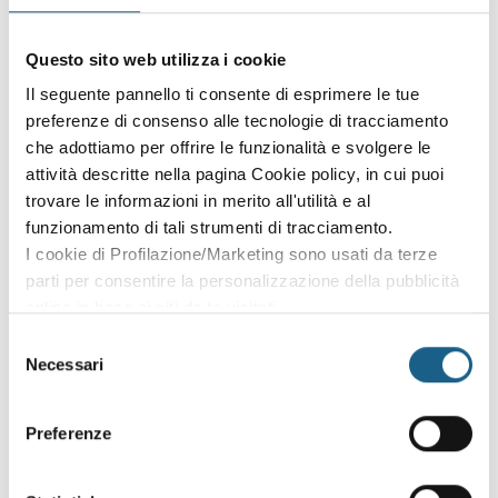
Sei già cliente?
Accedi con le credenziali che hai già creato in fase di
Questo sito web utilizza i cookie
iscrizione:
Il seguente pannello ti consente di esprimere le tue
preferenze di consenso alle tecnologie di tracciamento
AZIENDA
PRIVATO
che adottiamo per offrire le funzionalità e svolgere le
attività descritte nella pagina Cookie policy, in cui puoi
P. IVA
trovare le informazioni in merito all'utilità e al
funzionamento di tali strumenti di tracciamento.
I cookie di Profilazione/Marketing sono usati da terze
PASSWORD
(minimo 8 caratteri)
parti per consentire la personalizzazione della pubblicità
online in base ai siti da te visitati.
Puoi comunque rivedere e modificare le tue scelte in
Selezione
qualsiasi momento. Consulta anche la nostra Privacy
Necessari
del
Policy.
consenso
Oppure prosegui l'iscrizione al corso come
Preferenze
ospite
Puoi proseguire l'iscrizione al corso senza fare login. Scegli